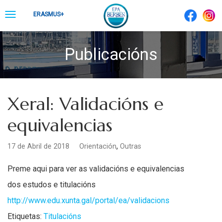
Skip
Toggle
ERASMUS+
to
navigation
content
Publicacións
Xeral: Validacións e
equivalencias
,
17 de Abril de 2018
Orientación
Outras
Preme aqui para ver as validacións e equivalencias
dos estudos e titulacións
http://www.edu.xunta.gal/portal/ea/validacions
Etiquetas:
Titulacións