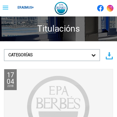
Skip
Toggle
ERASMUS+
to
navigation
content
Titulacións
CATEGORÍAS
17
04
2018