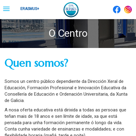
Skip
Toggle
ERASMUS+
to
navigation
content
O Centro
Quen somos?
Somos un centro público dependiente da Dirección Xeral de
Educación, Formación Profesional e Innovación Educativa da
Consellería de Educación e Ordenación Universitaria, da Xunta
de Galicia.
A nosa oferta educativa está dirixida a todas as persoas que
teñan mais de 18 anos e sen límite de idade, xa que está
pensada para unha formación permanente ó longo da vida.
Conta cunha variedade de ensinanzas e modalidades; e con
flexibilidade horaria (mañá, tarde e noite).