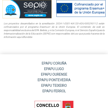
Los proyectos desarrollados en la acreditación 2024-1-ES01-KA120-ADU-000293112 están
cofinanciados por el programa Erasmus+ de la Unión Europea. El contenido de web es
responsabilidad exclusiva del EPA Berbés, y ni la Comisión Europea, ni el Servicio Español para la
Internacionalización de la Educación (SEPIE) son responsables del uso que pueda hacerse de la
información aquí difundida
EPAPU CORUÑA
EPAPU LUGO
EPAPU OURENSE
EPAPU PONTEVEDRA
EPAPU TEIXEIRO
EPAPU FERROL