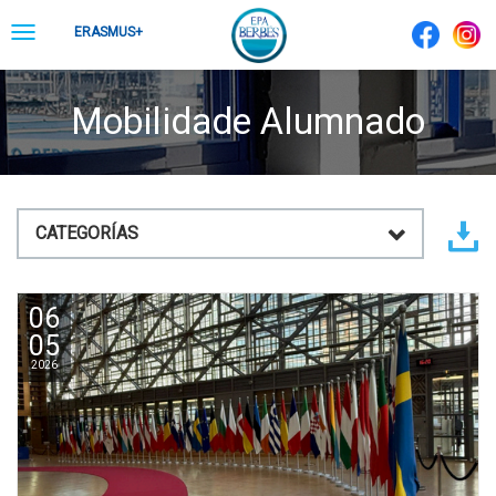
Skip
Toggle
ERASMUS+
to
navigation
content
Mobilidade Alumnado
CATEGORÍAS
06
05
2026