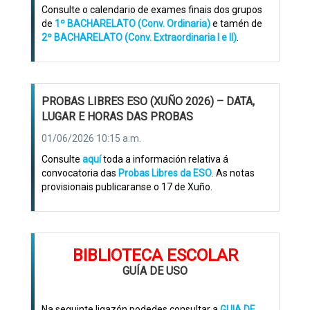
Consulte o calendario de exames finais dos grupos
de
1º BACHARELATO (Conv. Ordinaria)
e tamén de
2º BACHARELATO (Conv. Extraordinaria I e II)
.
PROBAS LIBRES ESO (XUÑO 2026) – DATA,
LUGAR E HORAS DAS PROBAS
01/06/2026 10:15 a.m.
Consulte
aquí
toda a información relativa á
convocatoria das
Probas Libres da ESO
. As notas
provisionais publicaranse o 17 de Xuño.
BIBLIOTECA ESCOLAR
GUÍA DE USO
Na seguinte ligazón podedes consultar a
GUIA DE