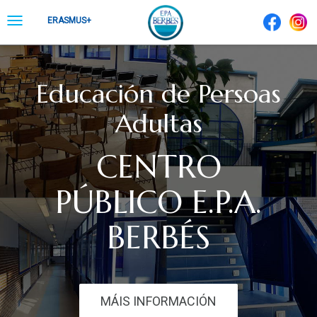
Skip
Toggle
ERASMUS+
to
navigation
content
Educación de Persoas
Adultas
CENTRO
PÚBLICO E.P.A.
BERBÉS
MÁIS INFORMACIÓN