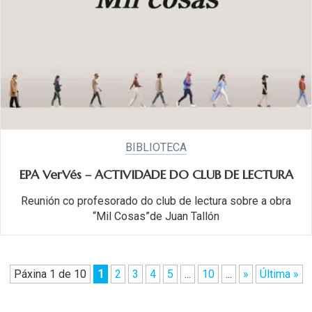
BIBLIOTECA
EPA VerVés – ACTIVIDADE DO CLUB DE LECTURA
Reunión co profesorado do club de lectura sobre a obra
“Mil Cosas”de Juan Tallón
Páxina 1 de 10
1
2
3
4
5
...
10
...
»
Última »