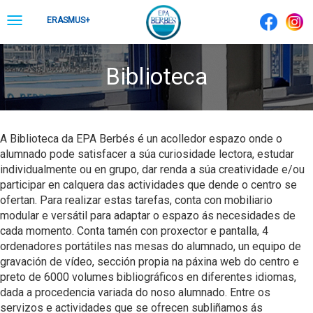
Skip
Toggle
ERASMUS+
to
navigation
content
Biblioteca
A Biblioteca da EPA Berbés é un acolledor espazo onde o
alumnado pode satisfacer a súa curiosidade lectora, estudar
individualmente ou en grupo, dar renda a súa creatividade e/ou
participar en calquera das actividades que dende o centro se
ofertan. Para realizar estas tarefas, conta con mobiliario
modular e versátil para adaptar o espazo ás necesidades de
cada momento. Conta tamén con proxector e pantalla, 4
ordenadores portátiles nas mesas do alumnado, un equipo de
gravación de vídeo, sección propia na páxina web do centro e
preto de 6000 volumes bibliográficos en diferentes idiomas,
dada a procedencia variada do noso alumnado. Entre os
servizos e actividades que se ofrecen subliñamos ás