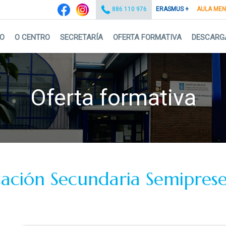
ERASMUS +
AULA ME
886 110 976
IO
O CENTRO
SECRETARÍA
OFERTA FORMATIVA
DESCARG
Oferta formativa
ación Secundaria Semiprese