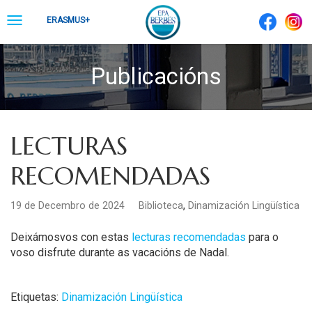
Skip
Toggle
ERASMUS+
to
navigation
content
Publicacións
LECTURAS
RECOMENDADAS
,
19 de Decembro de 2024
Biblioteca
Dinamización Lingüística
Deixámosvos con estas
lecturas recomendadas
para o
voso disfrute
durante as vacacións de Nadal.
Etiquetas:
Dinamización Lingüística