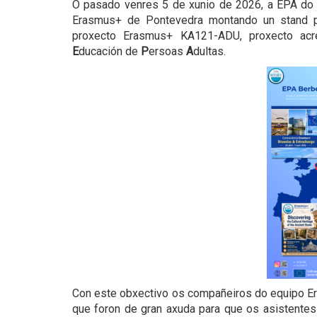
O pasado venres 5 de xunio de 2026, a EPA do Be
Erasmus+ de Pontevedra montando un stand pa
proxecto Erasmus+ KA121-ADU, proxecto acr
E
ducación de
P
ersoas
A
dultas.
Con este obxectivo os compañeiros do equipo Era
que foron de gran axuda para que os asistentes 