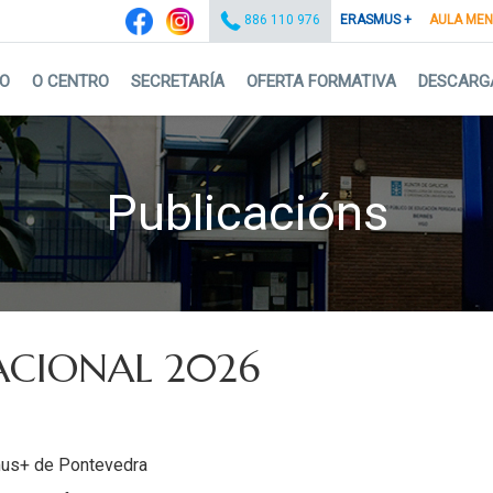
ERASMUS +
AULA ME
886 110 976
IO
O CENTRO
SECRETARÍA
OFERTA FORMATIVA
DESCARG
Publicacións
CIONAL 2026
mus+ de Pontevedra