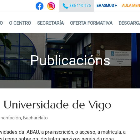
ERASMUS +
AULA ME
886 110 976
IO
O CENTRO
SECRETARÍA
OFERTA FORMATIVA
DESCARG
Publicacións
 Universidade de Vigo
,
rientación
Bacharelato
idades da ABAU, a preinscrición, o acceso, a matrícula, a
así como sobre os distintos servizos xerais da nosa