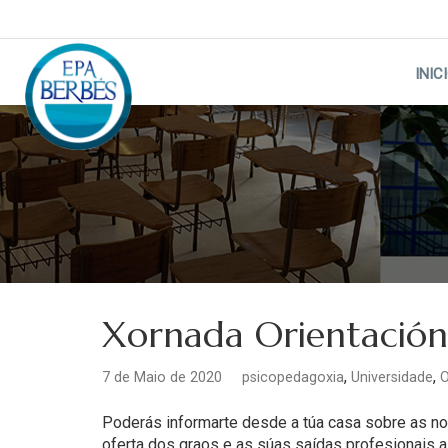
Skip
to
content
INIC
Xornada Orientación
,
,
7 de Maio de 2020
psicopedagoxia
Universidade
O
Poderás informarte desde a túa casa sobre as nov
oferta dos graos e as súas saídas profesionais 