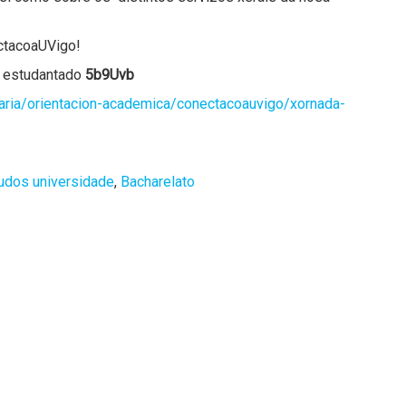
ectacoaUVigo!
o estudantado
5b9Uvb
aria/orientacion-academica/conectacoauvigo/xornada-
tudos universidade
,
Bacharelato