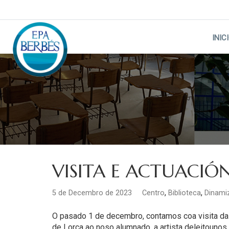
Skip
to
content
INIC
VISITA E ACTUACIÓ
,
,
5 de Decembro de 2023
Centro
Biblioteca
Dinamiz
O pasado 1 de decembro, contamos coa visita da 
de Lorca ao noso alumnado, a artista deleitounos