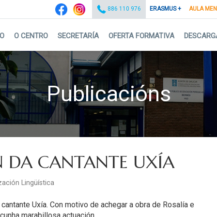
ERASMUS +
AULA ME
886 110 976
IO
O CENTRO
SECRETARÍA
OFERTA FORMATIVA
DESCARG
Publicacións
N DA CANTANTE UXÍA
ación Lingüística
cantante Uxía.
Con motivo de achegar a obra de Rosalía e
 cunha marabillosa actuación.