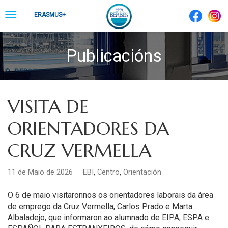
Skip
Toggle
ERASMUS+
to
navigation
content
Publicacións
VISITA DE
ORIENTADORES DA
CRUZ VERMELLA
,
,
11 de Maio de 2026
EBI
Centro
Orientación
O 6 de maio visitaronnos os orientadores laborais da área
de emprego da Cruz Vermella
, Carlos Prado e Marta
Albaladejo, que informaron ao alumnado de EIPA, ESPA e