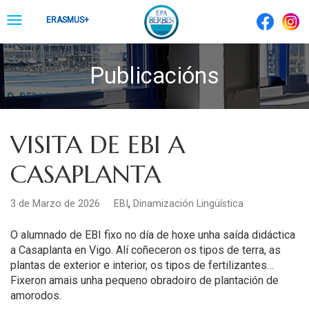
Skip
Toggle
ERASMUS+
to
navigation
content
Publicacións
VISITA DE EBI A
CASAPLANTA
,
3 de Marzo de 2026
EBI
Dinamización Lingüística
O alumnado de EBI fixo no día de hoxe unha saída didáctica
a Casaplanta en Vigo.
Alí coñeceron os tipos de terra, as
plantas de exterior e interior, os tipos de fertilizantes…
Fixeron amais unha pequeno obradoiro de plantación de
amorodos.