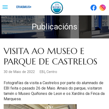
Skip
Toggle
ERASMUS+
to
navigation
content
Publicacións
VISITA AO MUSEO E
PARQUE DE CASTRELOS
,
30 de Maio de 2022
EBI
Centro
Fotografías da visita a Castrelos por parte do alumnado de
EBI feita o pasado 26 de Maio
. Amais do parque, visitaron
tamén o Museo Quiñones de Leon e os Xardíns da Finca da
Marquesa.