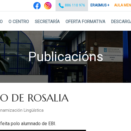
ERASMUS +
AULA ME
886 110 976
IO
O CENTRO
SECRETARÍA
OFERTA FORMATIVA
DESCARG
Publicacións
EO DE ROSALIA
inamización Lingüística
feita polo alumnado de EBI.