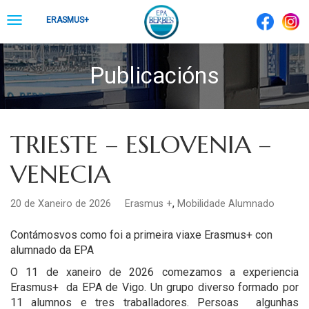
Skip
Toggle
ERASMUS+
to
navigation
content
Publicacións
TRIESTE – ESLOVENIA –
VENECIA
,
20 de Xaneiro de 2026
Erasmus +
Mobilidade Alumnado
Contámosvos como foi a primeira viaxe Erasmus+ con
alumnado da EPA
O 11 de xaneiro de 2026 comezamos a experiencia
Erasmus+ da EPA de Vigo. Un grupo
diverso
formado por
11 alumnos e tres traballadores. Persoas algunhas