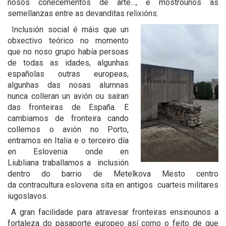
nosos coñecementos de arte…, e mostrounos as
semellanzas entre as devanditas relixións.
Inclusión social é máis que un
obxectivo teórico no momento
que no noso grupo había persoas
de todas as idades, algunhas
españolas outras europeas,
algunhas das nosas alumnas
nunca colleran un avión ou saíran
das fronteiras de España. E
cambiamos de fronteira
ca
ndo
collemos o avión no Porto,
entramos en Italia e o terceiro día
en Eslovenia onde
en
Liubliana
traballamos a
inclusión
dentro do barrio de Metelkova Mesto centro
d
a
contracultura
eslovena
sita
en antigos
cuarteis militares
iugoslavos.
A gran facilidade para atravesar fronteiras ensinounos a
fortaleza do pasaporte europeo así como o feito de que