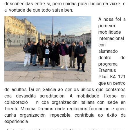
descoñecidas entre si, pero unidas pola ilusión da viaxe e
a vontade de que todo saíse ben.
A nosa foi a
primeira
mobilidade
internacional
con
alumnado
dentro do
programa
Erasmus
Plus KA 121
que un centro
de adultos fai en Galicia ao ser os únicos que contamos
coa devandita acreditación. A mobilidade fíxose en
colaboració n coa organización italiana con sede en
Trieste Mimma Dreams
onde recibimos formación e
quen
cunha organización impecable contribuí
u
ao éxito da
experiencia.