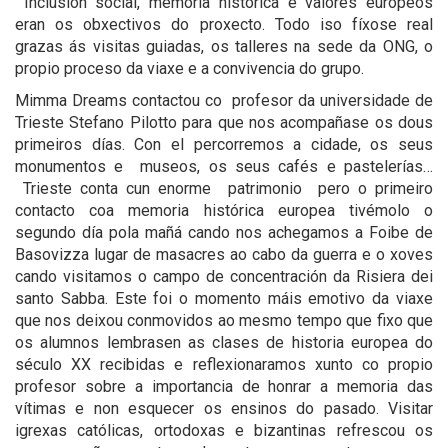
Inclusión social, memoria histórica e valores europeos
eran os obxectivos do proxecto. Todo iso fíxose real
grazas ás visitas guiadas, os talleres na sede da ONG, o
propio proceso da viaxe e a convivencia do grupo.
Mimma Dreams contactou co profesor da universidade de
Trieste Stefano Pilotto para que nos acompañase os dous
primeiros días. Con el percorremos a cidade, os seus
monumentos e museos, os seus cafés e pastelerías…
Trieste conta cun enorme patrimonio pero o primeiro
contacto coa memoria histórica europea tivémolo o
segundo día pola mañá cando nos achegamos a Foibe de
Basovizza lugar de masacres ao cabo da guerra e o xoves
cando visitamos o campo de concentración da Risiera dei
santo Sabba. Este foi o momento máis emotivo da viaxe
que nos deixou conmovidos ao mesmo tempo que fixo que
os alumnos lembrasen as clases de historia europea do
século XX recibidas e reflexionaramos xunto co propio
profesor sobre a importancia de honrar a memoria das
vítimas e non esquecer os ensinos do pasado. Visitar
igrexas católicas, ortodoxas e bizantinas refrescou os