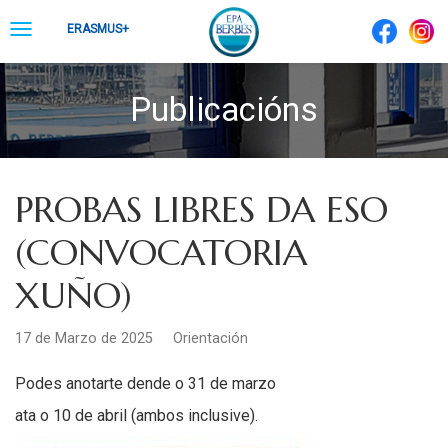
Skip
Toggle
ERASMUS+
to
navigation
content
Publicacións
PROBAS LIBRES DA ESO
(CONVOCATORIA
XUÑO)
17 de Marzo de 2025
Orientación
Podes anotarte dende o 31 de marzo
ata o 10 de abril (ambos inclusive).