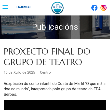
Skip
Toggle
ERASMUS+
to
navigation
content
Publicacións
PROXECTO FINAL DO
GRUPO DE TEATRO
10 de Xullo de 2025
Centro
Adaptación do conto infantil de Costa de Marfil “O que máis
doe no mundo”
, interpretada polo grupo de teatro da EPA
Berbés.