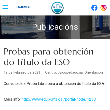
Skip
Toggle
ERASMUS+
to
navigation
content
Publicacións
Probas para obtención
do título da ESO
,
,
19 de Febreiro de 2021
Centro
psicopedagoxia
Orientación
Convocada a Proba Libre para a obtención do título da ESA.
Mais info:
http://www.edu.xunta.gal/portal/node/1238