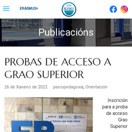
Skip
Toggle
ERASMUS+
to
navigation
content
Publicacións
PROBAS DE ACCESO A
GRAO SUPERIOR
,
26 de Xaneiro de 2022
psicopedagoxia
Orientación
Inscrición
para a proba
de acceso
Grao
Superior