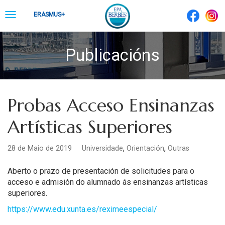
Skip
Toggle
ERASMUS+
to
navigation
content
Publicacións
Probas Acceso Ensinanzas
Artísticas Superiores
,
,
28 de Maio de 2019
Universidade
Orientación
Outras
Aberto o prazo de presentación de solicitudes para o
acceso e admisión
do alumnado ás ensinanzas artísticas
superiores.
https://www.edu.xunta.es/reximeespecial/