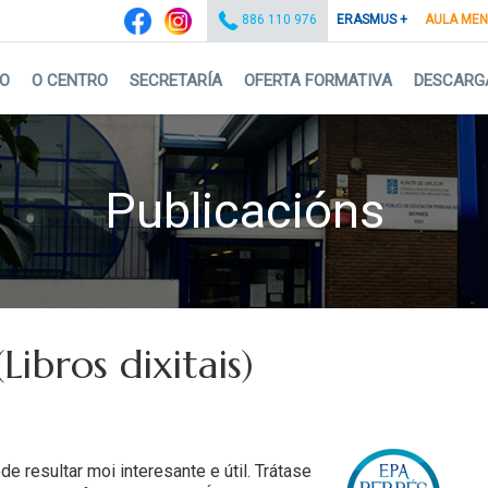
ERASMUS +
AULA ME
886 110 976
IO
O CENTRO
SECRETARÍA
OFERTA FORMATIVA
DESCARG
Publicacións
ibros dixitais)
 resultar moi interesante e útil.
Trátase