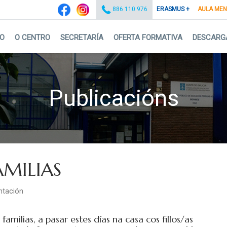
ERASMUS +
AULA ME
886 110 976
IO
O CENTRO
SECRETARÍA
OFERTA FORMATIVA
DESCARG
Publicacións
AMILIAS
ntación
amilias, a pasar estes días na casa cos fillos/as