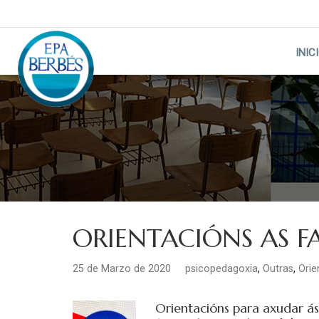
Skip
to
content
INIC
ORIENTACIÓNS AS F
,
,
25 de Marzo de 2020
psicopedagoxia
Outras
Orie
Orientacións para axudar ás f