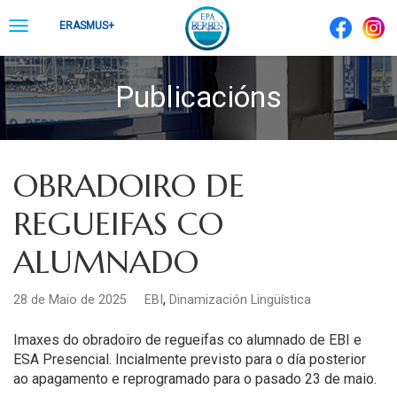
Skip
Toggle
ERASMUS+
to
navigation
content
Publicacións
OBRADOIRO DE
REGUEIFAS CO
ALUMNADO
,
28 de Maio de 2025
EBI
Dinamización Lingüística
Imaxes do obradoiro de regueifas co alumnado de EBI e
ESA
Presencial. Incialmente previsto para o día posterior
ao apagamento e reprogramado para o pasado 23 de maio.