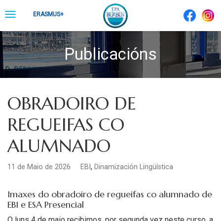
Skip
Toggle
ERASMUS+
to
navigation
content
Publicacións
OBRADOIRO DE
REGUEIFAS CO
ALUMNADO
,
11 de Maio de 2026
EBI
Dinamización Lingüística
Imaxes do obradoiro de regueifas co alumnado de
EBI e ESA Presencial
O luns 4 de maio recibimos, por segunda vez neste curso, a