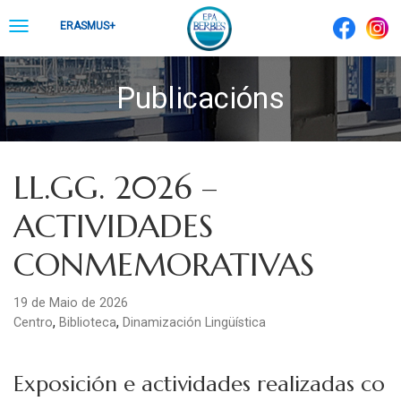
Skip
Toggle
ERASMUS+
to
navigation
content
Publicacións
LL.GG. 2026 –
ACTIVIDADES
CONMEMORATIVAS
19 de Maio de 2026
,
,
Centro
Biblioteca
Dinamización Lingüística
Exposición e actividades realizadas co