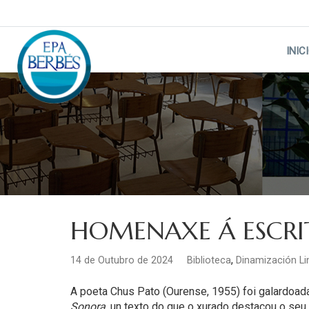
Skip
to
content
INIC
HOMENAXE Á ESCRI
,
14 de Outubro de 2024
Biblioteca
Dinamización Li
A poeta Chus Pato (Ourense, 1955) foi galardoa
Sonora
, un texto do que o xurado destacou o seu