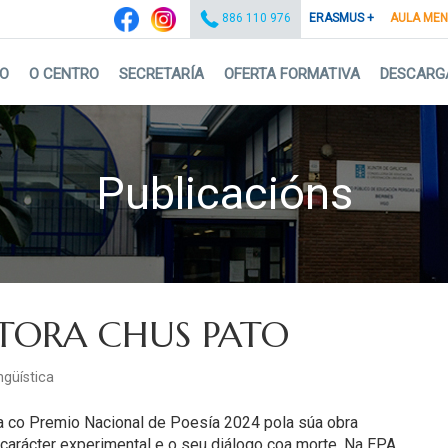
ERASMUS +
AULA ME
886 110 976
IO
O CENTRO
SECRETARÍA
OFERTA FORMATIVA
DESCARG
Publicacións
TORA CHUS PATO
ngüística
da co Premio Nacional de Poesía 2024
pola súa obra
 carácter experimental e o seu diálogo coa morte. Na EPA