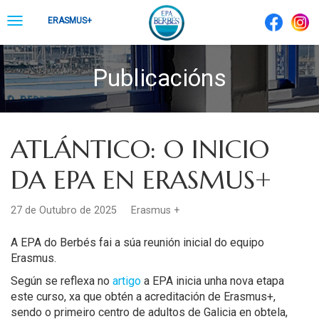
Skip
Toggle
ERASMUS+
to
navigation
content
Publicacións
ATLÁNTICO: O INICIO
DA EPA EN ERASMUS+
27 de Outubro de 2025
Erasmus +
A EPA do Berbés fai a súa reunión inicial do equipo
Erasmus.
Según se reflexa no
artigo
a EPA inicia unha nova etapa
este curso, xa que obtén a acreditación de Erasmus+,
sendo o primeiro centro de adultos de Galicia en obtela,