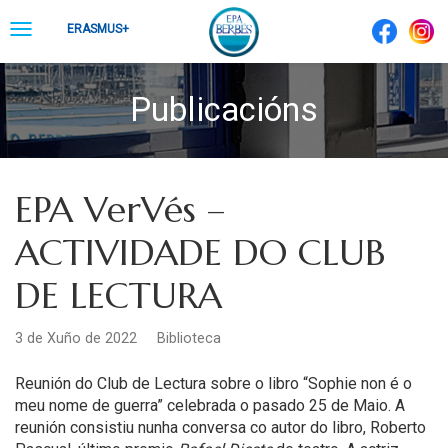
Skip
Toggle
ERASMUS+
to
navigation
content
Publicacións
EPA VerVés –
ACTIVIDADE DO CLUB
DE LECTURA
3 de Xuño de 2022
Biblioteca
Reunión do Club de Lectura sobre o libro “Sophie non é o
meu nome de guerra”
celebrada o pasado 25 de Maio. A
reunión consistiu nunha conversa co autor do libro, Roberto