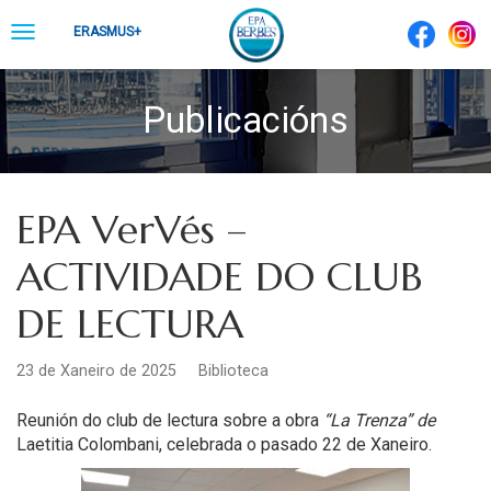
Skip
Toggle
ERASMUS+
to
navigation
content
Publicacións
EPA VerVés –
ACTIVIDADE DO CLUB
DE LECTURA
23 de Xaneiro de 2025
Biblioteca
Reunión do club de lectura sobre a obra
“La Trenza” de
Laetitia Colombani
, celebrada o pasado 22 de Xaneiro.