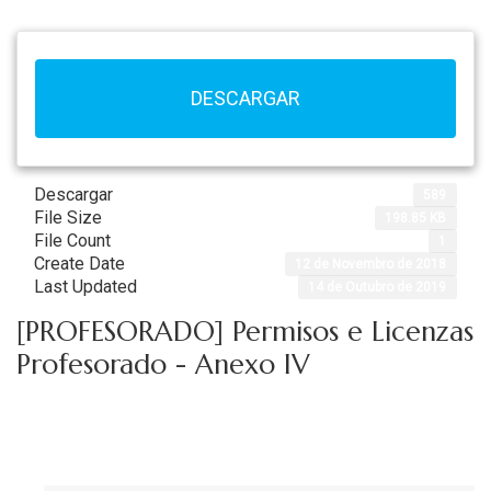
DESCARGAR
Descargar
589
File Size
198.85 KB
File Count
1
Create Date
12 de Novembro de 2018
Last Updated
14 de Outubro de 2019
[PROFESORADO] Permisos e Licenzas
Profesorado - Anexo IV