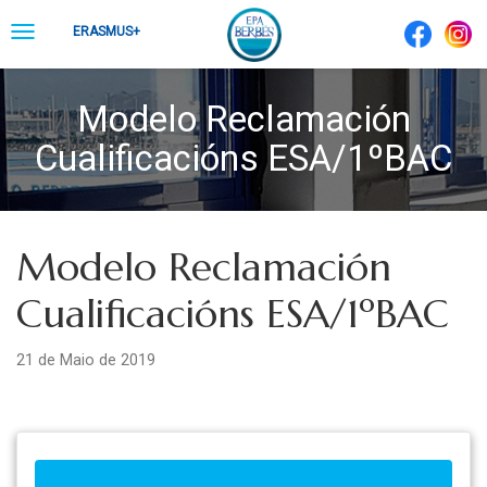
Skip
Toggle
ERASMUS+
to
navigation
content
Modelo Reclamación
Cualificacións ESA/1ºBAC
Modelo Reclamación
Cualificacións ESA/1ºBAC
21 de Maio de 2019