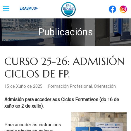
Skip
Toggle
ERASMUS+
to
navigation
content
Publicacións
CURSO 25-26: ADMISIÓN
CICLOS DE FP.
,
15 de Xuño de 2025
Formación Profesional
Orientación
Admisión para acceder aos Ciclos Formativos (do 16 de
xuño ao 2 de xullo).
Para acceder ás instrucións