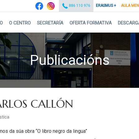
ERASMUS +
AULA ME
886 110 976
IO
O CENTRO
SECRETARÍA
OFERTA FORMATIVA
DESCARG
Publicacións
ARLOS CALLÓN
stica
rnos da súa obra “O libro negro da lingua”