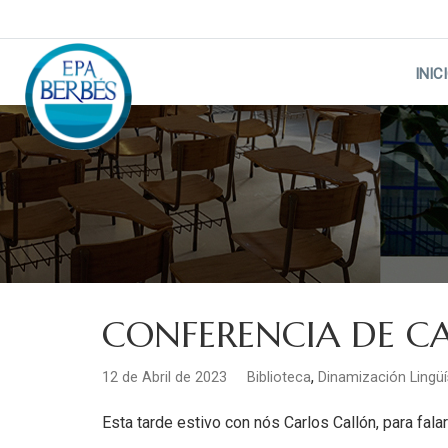
Skip
to
content
INIC
CONFERENCIA DE C
,
12 de Abril de 2023
Biblioteca
Dinamización Lingüí
Esta tarde estivo con nós Carlos Callón, para fala