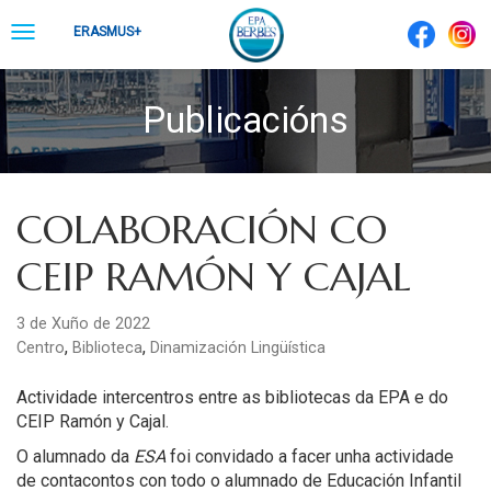
Skip
Toggle
ERASMUS+
to
navigation
content
Publicacións
COLABORACIÓN CO
CEIP RAMÓN Y CAJAL
3 de Xuño de 2022
,
,
Centro
Biblioteca
Dinamización Lingüística
Actividade intercentros entre as bibliotecas da EPA e do
CEIP Ramón y Cajal.
O alumnado da
ESA
foi convidado a facer unha actividade
de contacontos con todo o alumnado de Educación Infantil