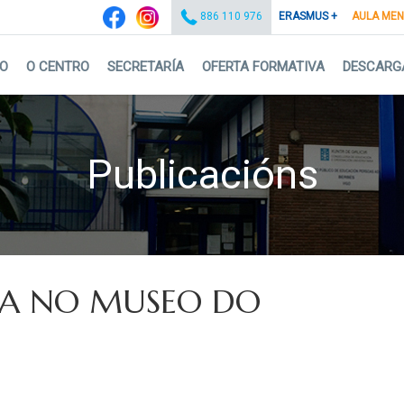
ERASMUS +
AULA ME
886 110 976
IO
O CENTRO
SECRETARÍA
OFERTA FORMATIVA
DESCARG
Publicacións
NA NO MUSEO DO