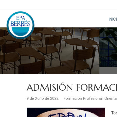
Skip
to
content
INIC
ADMISIÓN FORMACI
,
9 de Xuño de 2022
Formación Profesional
Orienta
To