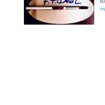
DU
htt