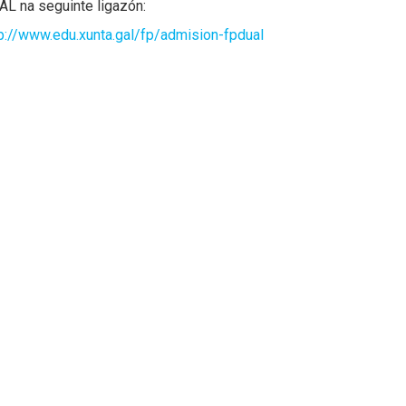
AL
na seguinte ligazón:
p://www.edu.xunta.gal/fp/admision-fpdual