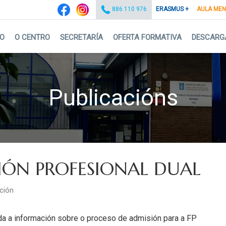
ERASMUS +
AULA ME
886 110 976
IO
O CENTRO
SECRETARÍA
OFERTA FORMATIVA
DESCARG
Publicacións
ÓN PROFESIONAL DUAL
ción
da a información sobre o proceso de admisión para a FP