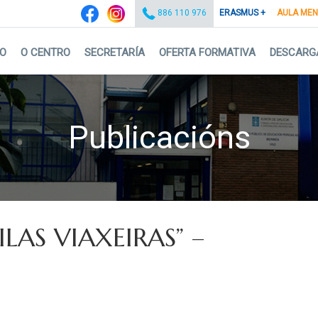
ERASMUS +
AULA ME
886 110 976
IO
O CENTRO
SECRETARÍA
OFERTA FORMATIVA
DESCARG
Publicacións
AS VIAXEIRAS” –