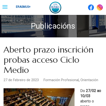
Skip
Toggle
ERASMUS+
to
navigation
content
Publicacións
Aberto prazo inscrición
probas acceso Ciclo
Medio
,
27 de Febreiro de 2023
Formación Profesional
Orientación
Do
27/02 ao
10/03
aberto o