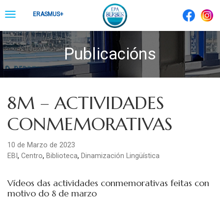
Skip
Toggle
ERASMUS+
to
navigation
content
Publicacións
8M – ACTIVIDADES
CONMEMORATIVAS
10 de Marzo de 2023
,
,
,
EBI
Centro
Biblioteca
Dinamización Lingüística
Vídeos das actividades conmemorativas feitas con
motivo do 8 de marzo