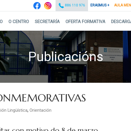
ERASMUS +
AULA ME
886 110 976
IO
O CENTRO
SECRETARÍA
OFERTA FORMATIVA
DESCARG
Publicacións
CONMEMORATIVAS
,
ión Lingüística
Orientación
itas con motivo do 8 de marzo.