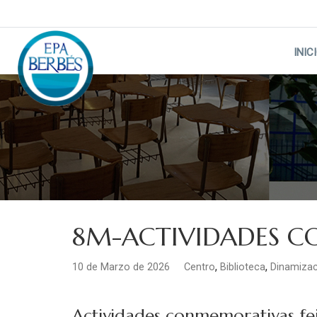
Skip
to
content
INIC
8M-ACTIVIDADES 
,
,
10 de Marzo de 2026
Centro
Biblioteca
Dinamizac
Actividades conmemorativas fe