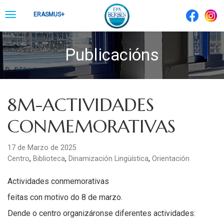
Skip
Toggle
ERASMUS+
to
navigation
content
Publicacións
8M-ACTIVIDADES
CONMEMORATIVAS
17 de Marzo de 2025
,
,
,
Centro
Biblioteca
Dinamización Lingüística
Orientación
Actividades conmemorativas
feitas con motivo do 8 de marzo.
Dende o centro organizáronse diferentes actividades: