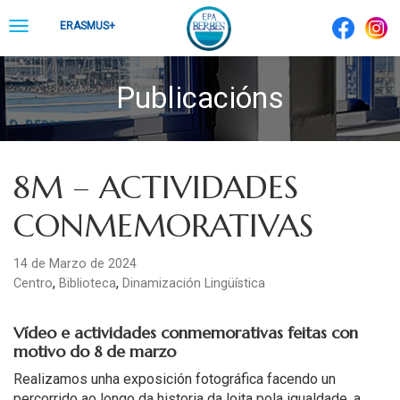
Skip
Toggle
ERASMUS+
to
navigation
content
Publicacións
8M – ACTIVIDADES
CONMEMORATIVAS
14 de Marzo de 2024
,
,
Centro
Biblioteca
Dinamización Lingüística
Vídeo e actividades conmemorativas feitas con
motivo do 8 de marzo
Realizamos unha exposición fotográfica facendo un
percorrido ao longo da historia da loita pola igualdade, a