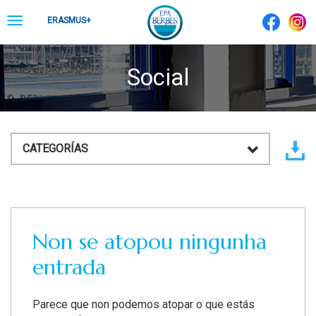
Skip
Toggle
ERASMUS+
to
navigation
content
Social
CATEGORÍAS
Non se atopou ningunha
entrada
Parece que non podemos atopar o que estás