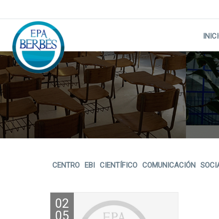
Skip
to
content
INIC
CENTRO
EBI
CIENTÍFICO
COMUNICACIÓN
SOCI
02
05