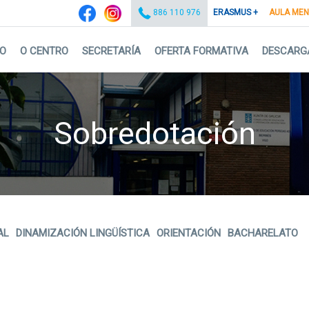
ERASMUS +
AULA ME
886 110 976
IO
O CENTRO
SECRETARÍA
OFERTA FORMATIVA
DESCARG
Sobredotación
AL
DINAMIZACIÓN LINGÜÍSTICA
ORIENTACIÓN
BACHARELATO