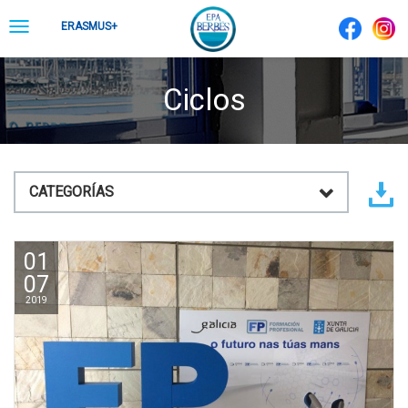
Skip
Toggle
ERASMUS+
to
navigation
content
Ciclos
CATEGORÍAS
01
07
2019