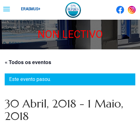
Skip
Toggle
ERASMUS+
to
navigation
content
NON LECTIVO
« Todos os eventos
Este evento pasou.
30 Abril, 2018
-
1 Maio,
2018