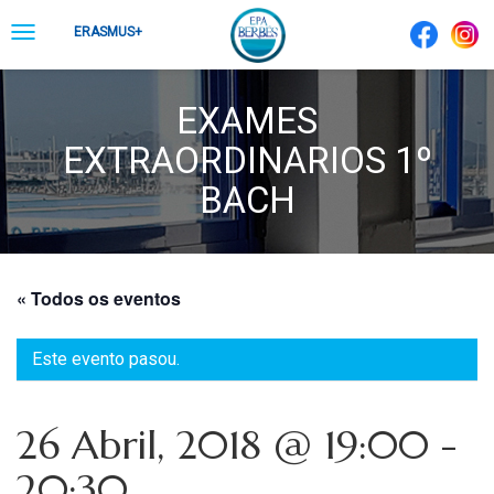
Skip
Toggle
ERASMUS+
to
navigation
content
EXAMES
EXTRAORDINARIOS 1º
BACH
« Todos os eventos
Este evento pasou.
26 Abril, 2018 @ 19:00
-
20:30