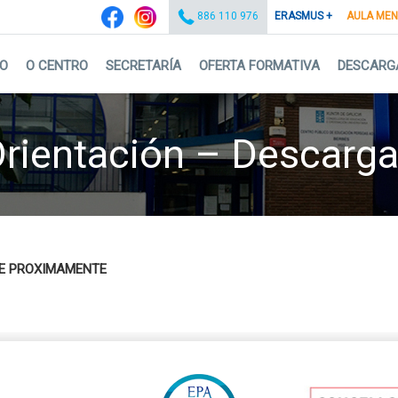
ERASMUS +
AULA ME
886 110 976
IO
O CENTRO
SECRETARÍA
OFERTA FORMATIVA
DESCARG
rientación – Descarg
LE PROXIMAMENTE