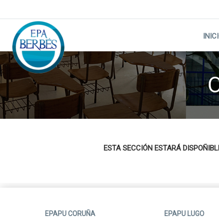
Skip
to
content
INIC
O
ESTA SECCIÓN ESTARÁ DISPOÑIB
EPAPU CORUÑA
EPAPU LUGO